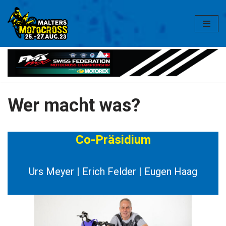
Zum
Inhalt
springen
Wer macht was?
Co-Präsidium
Urs Meyer | Erich Felder | Eugen Haag